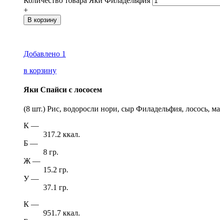
Количество товара Яки Филадельфия
+
В корзину
Добавлено
1
в корзину
Яки Спайси с лососем
(8 шт.) Рис, водоросли нори, сыр Филадельфия, лосось, м
К
—
317.2 ккал.
Б
—
8 гр.
Ж
—
15.2 гр.
У
—
37.1 гр.
К
—
951.7 ккал.