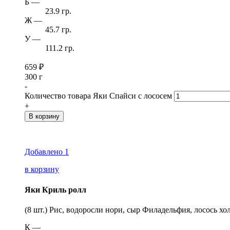
Б
—
23.9 гр.
Ж
—
45.7 гр.
У
—
111.2 гр.
659
₽
300 г
-
Количество товара Яки Спайси с лососем
+
В корзину
Добавлено
1
в корзину
Яки Криль ролл
(8 шт.) Рис, водоросли нори, сыр Филадельфия, лосось хо
К
—