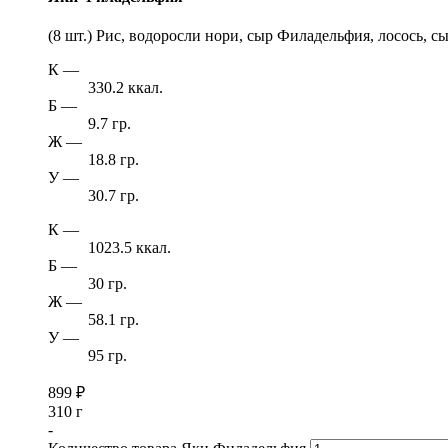
(8 шт.) Рис, водоросли нори, сыр Филадельфия, лосось, с
К
—
330.2 ккал.
Б
—
9.7 гр.
Ж
—
18.8 гр.
У
—
30.7 гр.
К
—
1023.5 ккал.
Б
—
30 гр.
Ж
—
58.1 гр.
У
—
95 гр.
899
₽
310 г
-