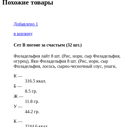
Похожие товары
Добавлено
1
в корзину
Сет В погоне за счастьем (32 шт.)
Филадельфия лайт 8 шт. (Рис, нори, сыр Филадельфия,
огурец), Яки Филадельфия 8 шт. (Рис, нори, сыр
Филадельфия, лосось, сырно-чесночный соус, унаги,
К
—
316.5 ккал.
Б
—
8.5 гр.
Ж
—
11.8 гр.
У
—
44.2 гр.
К
—
3244.6 ккал.