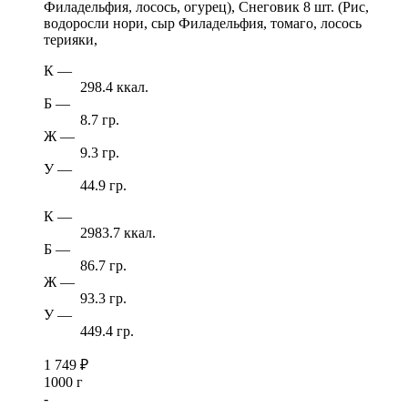
Филадельфия, лосось, огурец), Снеговик 8 шт. (Рис,
водоросли нори, сыр Филадельфия, томаго, лосось
терияки,
К
—
298.4 ккал.
Б
—
8.7 гр.
Ж
—
9.3 гр.
У
—
44.9 гр.
К
—
2983.7 ккал.
Б
—
86.7 гр.
Ж
—
93.3 гр.
У
—
449.4 гр.
1 749
₽
1000 г
-