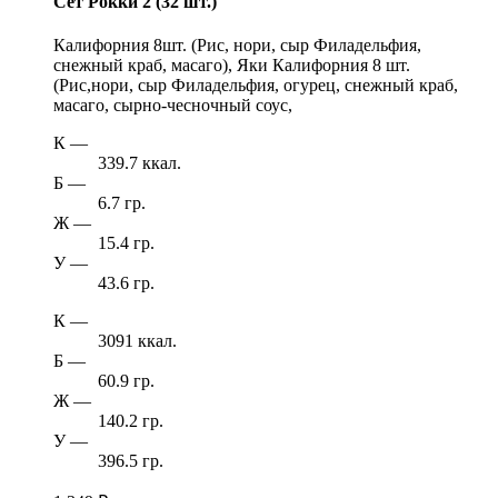
Сет Рокки 2 (32 шт.)
Калифорния 8шт. (Рис, нори, сыр Филадельфия,
снежный краб, масаго), Яки Калифорния 8 шт.
(Рис,нори, сыр Филадельфия, огурец, снежный краб,
масаго, сырно-чесночный соус,
К
—
339.7 ккал.
Б
—
6.7 гр.
Ж
—
15.4 гр.
У
—
43.6 гр.
К
—
3091 ккал.
Б
—
60.9 гр.
Ж
—
140.2 гр.
У
—
396.5 гр.