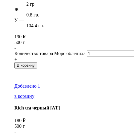
2 гр.
Ж
—
0.8 гр.
У
—
104.4 гр.
190
₽
500 г
-
Количество товара Морс облепиха
+
В корзину
Добавлено
1
в корзину
Rich tea черный [AT]
180
₽
500 г
-