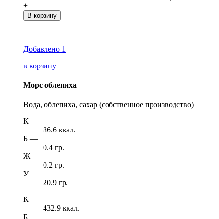
+
В корзину
Добавлено
1
в корзину
Морс облепиха
Вода, облепиха, сахар (собственное производство)
К
—
86.6 ккал.
Б
—
0.4 гр.
Ж
—
0.2 гр.
У
—
20.9 гр.
К
—
432.9 ккал.
Б
—